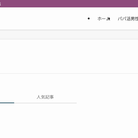
識
ホーム
パパ活男
人気記事