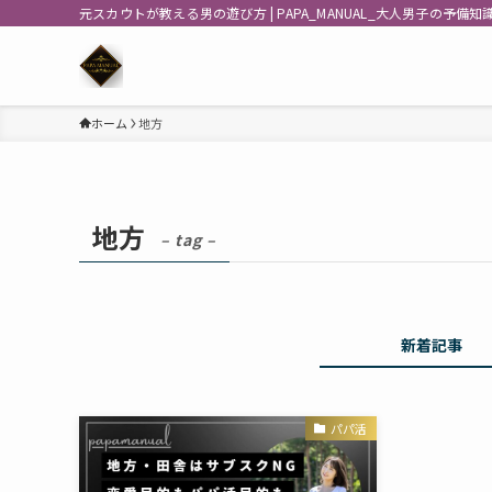
元スカウトが教える男の遊び方 | PAPA_MANUAL_大人男子の予備知
ホーム
地方
地方
– tag –
新着記事
パパ活