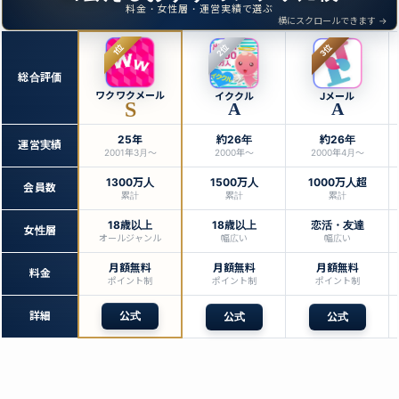
料金・女性層・運営実績で選ぶ
横にスクロールできます →
1位
2位
3位
総合評価
ワクワクメール
イククル
Jメール
S
A
A
25年
約26年
約26年
運営実績
2001年3月〜
2000年〜
2000年4月〜
1300万人
1500万人
1000万人超
会員数
累計
累計
累計
18歳以上
18歳以上
恋活・友達
女性層
オールジャンル
幅広い
幅広い
月額無料
月額無料
月額無料
料金
ポイント制
ポイント制
ポイント制
詳細
公式
公式
公式